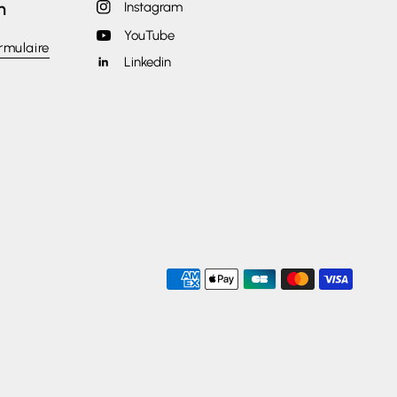
n
Instagram
YouTube
rmulaire
Linkedin