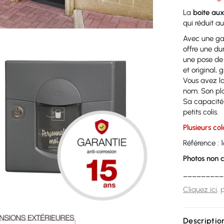
La
boite aux
qui réduit 
Avec une gar
offre une du
une pose de 
et original,
Vous avez la 
nom. Son pla
Sa capacité 
petits colis.
Plusieurs col
Référence : 
Photos non c
_________
Cliquez ici
, 
Descriptio