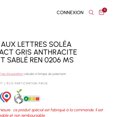
0
CONNEXION
 AUX LETTRES SOLÉA
CT GRIS ANTHRACITE
T SABLÉ REN 0206 MS
Frais d'expédition
calculés à l'étape de paiement.
UT L’ÉCO-PARTICIPATION PMCB
mesure : ce produit spécial est fabriqué à la commande. Il est
able et non remboursable.