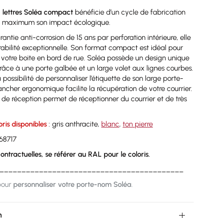
 lettres Soléa compact
bénéficie d’un cycle de fabrication
au maximum son impact écologique.
antie anti-corrosion de 15 ans par perforation intérieure, elle
rabilité exceptionnelle. Son format compact est idéal pour
votre boite en bord de rue. Soléa possède un design unique
 grâce à une porte galbée et un large volet aux lignes courbes.
possibilité de personnaliser l’étiquette de son large porte-
ncher ergonomique facilite la récupération de votre courrier.
de réception permet de réceptionner du courrier et de très
oris disponibles
: gris anthracite,
blanc
,
ton pierre
168717
ontractuelles, se référer au RAL pour le coloris.
__________________________________________
pour
personnaliser votre porte-nom Soléa
.
n